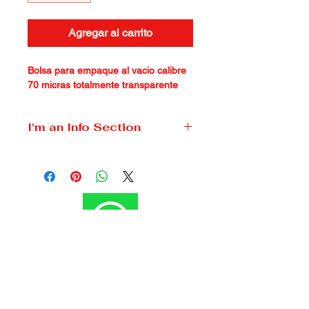
Agregar al carrito
Bolsa para empaque al vacio calibre 
70 micras totalmente transparente
I'm an Info Section
I'm an info section. This is a great 
place to share information like 
"Return Policy" and "Care 
Instructions" with your buyers.
Tienes alguna pregunta? Escríbenos!!
Estamos para atenderte!