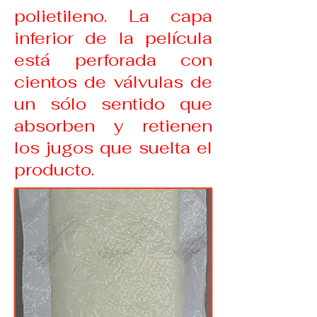
polietileno. La capa
inferior de la película
está perforada con
cientos de válvulas de
un sólo sentido que
absorben y retienen
los jugos que suelta el
producto.